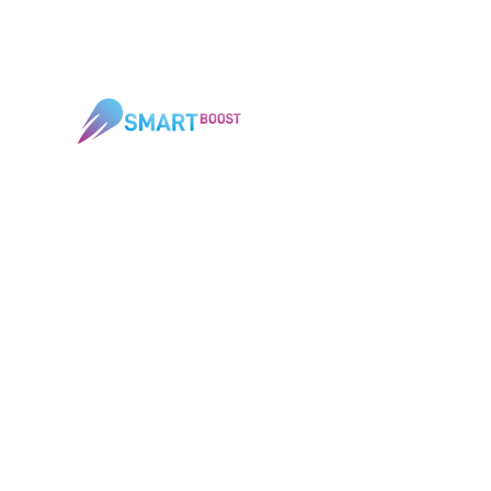
Design und SEO by
Impressum
AGB
Datenschutz
Versandinfo
Vertrag widerrufen
*Kostenloser Versand ab 59 € nach Österreich und
Deutschland. Gültig für alle Produkte